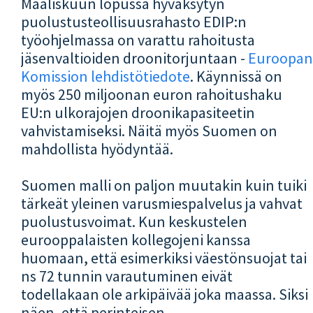
Maaliskuun lopussa hyväksytyn
puolustusteollisuusrahasto EDIP:n
työohjelmassa on varattu rahoitusta
jäsenvaltioiden droonitorjuntaan -
Euroopan
Komission lehdistötiedote
. Käynnissä on
myös 250 miljoonan euron rahoitushaku
EU:n ulkorajojen droonikapasiteetin
vahvistamiseksi. Näitä myös Suomen on
mahdollista hyödyntää.
Suomen malli on paljon muutakin kuin tuiki
tärkeät yleinen varusmiespalvelus ja vahvat
puolustusvoimat. Kun keskustelen
eurooppalaisten kollegojeni kanssa
huomaan, että esimerkiksi väestönsuojat tai
ns 72 tunnin varautuminen eivät
todellakaan ole arkipäivää joka maassa. Siksi
näen, että perinteisen