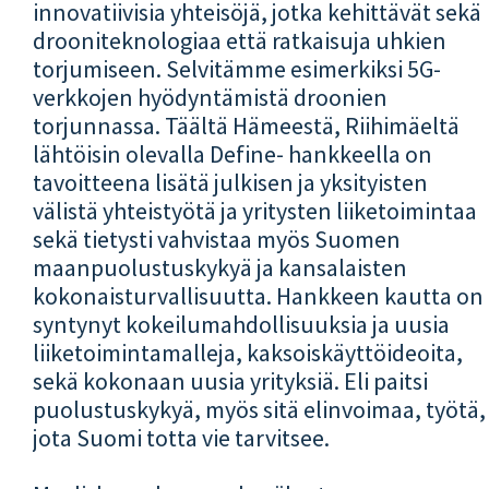
innovatiivisia yhteisöjä, jotka kehittävät sekä
drooniteknologiaa että ratkaisuja uhkien
torjumiseen. Selvitämme esimerkiksi 5G-
verkkojen hyödyntämistä droonien
torjunnassa. Täältä Hämeestä, Riihimäeltä
lähtöisin olevalla Define- hankkeella on
tavoitteena lisätä julkisen ja yksityisten
välistä yhteistyötä ja yritysten liiketoimintaa
sekä tietysti vahvistaa myös Suomen
maanpuolustuskykyä ja kansalaisten
kokonaisturvallisuutta. Hankkeen kautta on
syntynyt kokeilumahdollisuuksia ja uusia
liiketoimintamalleja, kaksoiskäyttöideoita,
sekä kokonaan uusia yrityksiä. Eli paitsi
puolustuskykyä, myös sitä elinvoimaa, työtä,
jota Suomi totta vie tarvitsee.