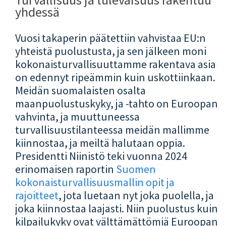
yhdessä
Vuosi takaperin päätettiin vahvistaa EU:n
yhteistä puolustusta, ja sen jälkeen moni
kokonaisturvallisuuttamme rakentava asia
on edennyt ripeämmin kuin uskottiinkaan.
Meidän suomalaisten osalta
maanpuolustuskyky, ja -tahto on Euroopan
vahvinta, ja muuttuneessa
turvallisuustilanteessa meidän mallimme
kiinnostaa, ja meiltä halutaan oppia.
Presidentti Niinistö teki vuonna 2024
erinomaisen raportin
Suomen
kokonaisturvallisuusmallin opit ja
rajoitteet
, jota luetaan nyt joka puolella, ja
joka kiinnostaa laajasti. Niin puolustus kuin
kilpailukyky ovat välttämättömiä Euroopan