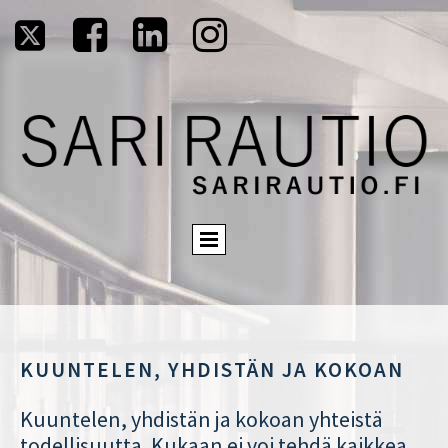




KUUNTELEN, YHDISTÄN JA KOKOAN
Kuuntelen, yhdistän ja kokoan yhteistä
todellisuutta. Kukaan ei voi tehdä kaikkea