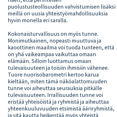
puolustusteollisuuden vahvistumisen lisäksi
meillä on uusia yhteistyömahdollisuuksia
hyvin monella eri saralla.
Kokonaisturvallisuus on myös tunne.
Monimutkainen, nopeasti muuttuva ja
kaoottinen maailma voi tuoda tunteen, että
on yhä vaikeampaa vaikuttaa omaan
elämään. Silloin luottamus omaan
tulevaisuuteen ja toisiin ihmisiin vähenee.
Tuore nuorisobarometri kertoo karua
kieltään, miten tämä näköalattomuuden
tunne voi aiheuttaa seurauksia pitkälle
tulevaisuuteen. Irrallisuuden tunne voi
eristää yhteisöistä ja ryhmistä ja aiheuttaa
yhteenkuuluvuuden etsimistä ääriryhmistä,
ja sitä kautta heikentää myös yhteistä