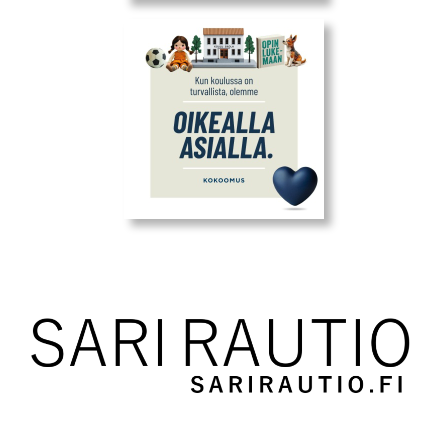
Euroopassa toimiessa, rakkaus ja ylpeys