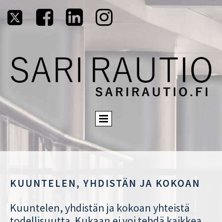




KUUNTELEN, YHDISTÄN JA KOKOAN
Kuuntelen, yhdistän ja kokoan yhteistä
todellisuutta. Kukaan ei voi tehdä kaikkea