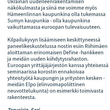
Ukrainan uudelleenrakentamisen
näkökulmasta ja siinä me voimme myös
Hämeenlinnan kaupunkina olla tukemassa
Sumyn kaupunkia - olla kaupunkina
vaikuttamassa euroopan tulevaisuuteen.
Kilpailukyvyn lisäämiseen keskittyneessä
paneelikeskustelussa nostin esiin Riihimäen
aloittaman erinomaisen Define -hankkeen
ja meidän uuden kiihdytysrahaston.
Euroopan yrittäjäjärjestön kanssa yhteisessä
seminaarissa korostin ennakoivaa
yhteistyötä kaupungin ja yritysten kesken -
meidän Elpo (elinvoimapoliittinen
neuvottelukunta) on esimerkki toimivasta
rakenteesta.
Terveisin, Sari