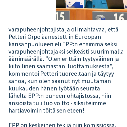
varapuheenjohtajista ja oli mahtavaa, että
Petteri Orpo äänestettiin Euroopan
kansanpuolueen eli EPP:n ensimmäiseksi
varapuheenjohtajaksi selkeästi suurimmalla
äänimäärällä. "Olen erittäin tyytyväinen ja
kiitollinen saamastani luottamuksesta",
kommentoi Petteri tuoreeltaan ja täytyy
sanoa, kun olen saanut nyt muutaman
kuukauden hänen työtään seurata
läheltä EPP:n puheenjohtajistossa, niin
ansioista tuli tuo voitto - siksi teimme
hartiavoimin töitä sen eteen!
EPP on keskeinen tekijä niin komissiossa,