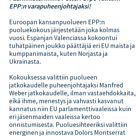
EPP:n varapuheenjohtajaksi!
Euroopan kansanpuolueen EPP:n
puoluekokous järjestetään joka kolmas
vuosi. Espanjan Valenciassa kokoontui
tuhatpäinen joukko päättäjiä eri EU maista ja
kumppanimaista, kuten Norjasta ja
Ukrainasta.
Kokouksessa valittiin puolueen
jatkokaudelle puheenjohtajaksi Manfred
Weber jatkokaudelle, ilman vastaehdokkaita,
eikä ihme, menestys ja vahvasti kasvanut
kannatus niin EU parlamenttivaaleissa kuin
eri jäsenmaiden vaaleissa kertoo
onnistumisesta. Puoluesihteeriksi valittiin
energinen ja innostava Dolors Montserrat