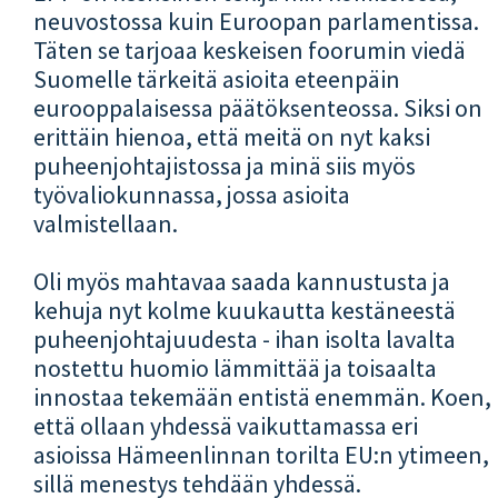
neuvostossa kuin Euroopan parlamentissa.
Täten se tarjoaa keskeisen foorumin viedä
Suomelle tärkeitä asioita eteenpäin
eurooppalaisessa päätöksenteossa. Siksi on
erittäin hienoa, että meitä on nyt kaksi
puheenjohtajistossa ja minä siis myös
työvaliokunnassa, jossa asioita
valmistellaan.
Oli myös mahtavaa saada kannustusta ja
kehuja nyt kolme kuukautta kestäneestä
puheenjohtajuudesta - ihan isolta lavalta
nostettu huomio lämmittää ja toisaalta
innostaa tekemään entistä enemmän. Koen,
että ollaan yhdessä vaikuttamassa eri
asioissa Hämeenlinnan torilta EU:n ytimeen,
sillä menestys tehdään yhdessä.