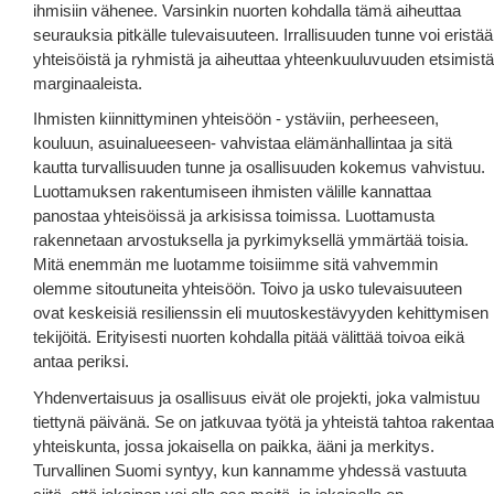
ihmisiin vähenee. Varsinkin nuorten kohdalla tämä aiheuttaa
seurauksia pitkälle tulevaisuuteen. Irrallisuuden tunne voi eristää
yhteisöistä ja ryhmistä ja aiheuttaa yhteenkuuluvuuden etsimistä
marginaaleista.
Ihmisten kiinnittyminen yhteisöön - ystäviin, perheeseen,
kouluun, asuinalueeseen- vahvistaa elämänhallintaa ja sitä
kautta turvallisuuden tunne ja osallisuuden kokemus vahvistuu.
Luottamuksen rakentumiseen ihmisten välille kannattaa
panostaa yhteisöissä ja arkisissa toimissa. Luottamusta
rakennetaan arvostuksella ja pyrkimyksellä ymmärtää toisia.
Mitä enemmän me luotamme toisiimme sitä vahvemmin
olemme sitoutuneita yhteisöön. Toivo ja usko tulevaisuuteen
ovat keskeisiä resilienssin eli muutoskestävyyden kehittymisen
tekijöitä. Erityisesti nuorten kohdalla pitää välittää toivoa eikä
antaa periksi.
Yhdenvertaisuus ja osallisuus eivät ole projekti, joka valmistuu
tiettynä päivänä. Se on jatkuvaa työtä ja yhteistä tahtoa rakentaa
yhteiskunta, jossa jokaisella on paikka, ääni ja merkitys.
Turvallinen Suomi syntyy, kun kannamme yhdessä vastuuta