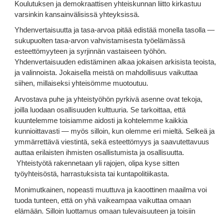
Koulutuksen ja demokraattisen yhteiskunnan liitto kirkastuu
varsinkin kansainvälisissä yhteyksissä.
Yhdenvertaisuutta ja tasa-arvoa pitää edistää monella tasolla —
sukupuolten tasa-arvon vahvistamisesta työelämässä
esteettömyyteen ja syrjinnän vastaiseen työhön.
Yhdenvertaisuuden edistäminen alkaa jokaisen arkisista teoista,
ja valinnoista. Jokaisella meistä on mahdollisuus vaikuttaa
siihen, millaiseksi yhteisömme muotoutuu.
Arvostava puhe ja yhteistyöhön pyrkivä asenne ovat tekoja,
joilla luodaan osallisuuden kulttuuria. Se tarkoittaa, että
kuuntelemme toisiamme aidosti ja kohtelemme kaikkia
kunnioittavasti — myös silloin, kun olemme eri mieltä. Selkeä ja
ymmärrettävä viestintä, sekä esteettömyys ja saavutettavuus
auttaa erilaisten ihmisten osallistumista ja osallisuutta.
Yhteistyötä rakennetaan yli rajojen, olipa kyse sitten
työyhteisöstä, harrastuksista tai kuntapolitiikasta.
Monimutkainen, nopeasti muuttuva ja kaoottinen maailma voi
tuoda tunteen, että on yhä vaikeampaa vaikuttaa omaan
elämään. Silloin luottamus omaan tulevaisuuteen ja toisiin