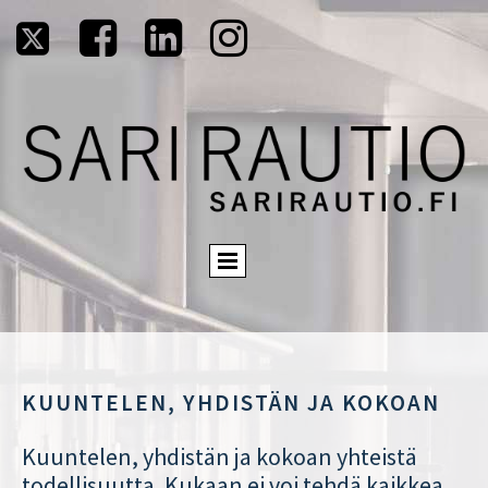




KUUNTELEN, YHDISTÄN JA KOKOAN
Kuuntelen, yhdistän ja kokoan yhteistä
todellisuutta. Kukaan ei voi tehdä kaikkea