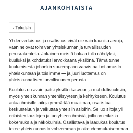
AJANKOHTAISTA
‹ Takaisin
Yhdenvertaisuus ja osallisuus eivät ole vain kauniita arvoja,
vaan ne ovat toimivan yhteiskunnan ja turvallisuuden
perusrakenteita. Jokainen meistä haluaa tulla nähdyksi,
kuulluksi ja kohdatuksi arvokkaana yksilönä. Tämä tunne
kuulumisesta johonkin suurempaan vahvistaa luottamusta
yhteiskuntaan ja toisiimme — ja juuri luottamus on
yhteiskunnallisen turvallisuuden perusta.
Koulutus on avain paitsi yksilön kasvuun ja mahdollisuuksiin,
myös yhteiskunnan yhtenäisyyteen ja kehitykseen. Koulutus
antaa ihmisille taitoja ymmärtää maailmaa, osallistua
keskusteluun ja vaikuttaa yhteisiin asioihin. Se luo siltoja yli
erilaisten taustojen ja tuo yhteen ihmisiä, joilla on erilaisia
kokemuksia ja näkökulmia. Osallistava ja laadukas koulutus
tekee yhteiskunnasta vahvemman ja oikeudenmukaisemman.