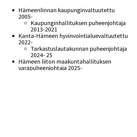
Hämeenlinnan kaupunginvaltuutettu
2005-
Kaupunginhallituksen puheenjohtaja
2013-2021
Kanta-Hämeen hyvinvointialuevaltuutettu
2022-
Tarkastuslautakunnan puheenjohtaja
2024- 25
Hämeen liiton maakuntahallituksen
varapuheenjohtaja 2025-
Suomen Paralympiakomitean
puheenjohtaja 2021-
SPR Hämeen piiri puheenjohtaja 2023-25
Verkatehdas ja Hämeenlinnan teatteri
Oy, hallituksen vpj 2021- 25, hallituksen
jäsen 2025-
Linnan kiinteistökehitys Oy ja
Hämeenlinnan Pysäköinti Oy 2024- 25
EUn Alueiden komitean jäsen 2020-
EPP ryhmän puheenjohtaja 2025-