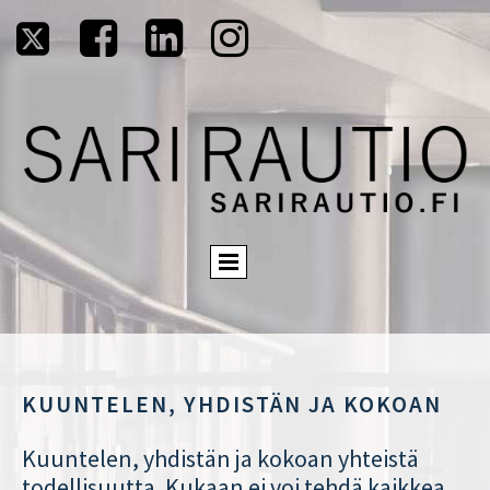




KUUNTELEN, YHDISTÄN JA KOKOAN
Kuuntelen, yhdistän ja kokoan yhteistä
todellisuutta. Kukaan ei voi tehdä kaikkea