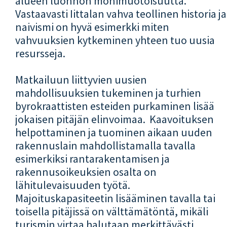
alueen luonnon monimuotoisuutta.
Vastaavasti Iittalan vahva teollinen historia ja
naivismi on hyvä esimerkki miten
vahvuuksien kytkeminen yhteen tuo uusia
resursseja.
Matkailuun liittyvien uusien
mahdollisuuksien tukeminen ja turhien
byrokraattisten esteiden purkaminen lisää
jokaisen pitäjän elinvoimaa. Kaavoituksen
helpottaminen ja tuominen aikaan uuden
rakennuslain mahdollistamalla tavalla
esimerkiksi rantarakentamisen ja
rakennusoikeuksien osalta on
lähitulevaisuuden työtä.
Majoituskapasiteetin lisääminen tavalla tai
toisella pitäjissä on välttämätöntä, mikäli
turismin virtaa halutaan merkittävästi