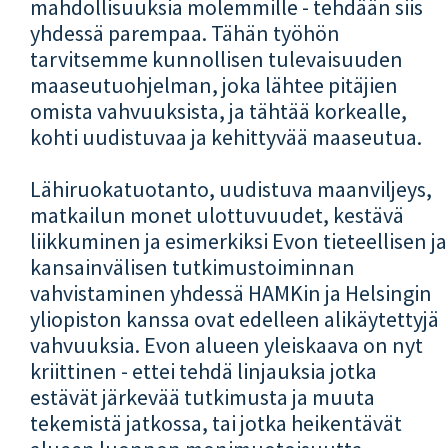
mahdollisuuksia molemmille - tehdään siis
yhdessä parempaa. Tähän työhön
tarvitsemme kunnollisen tulevaisuuden
maaseutuohjelman, joka lähtee pitäjien
omista vahvuuksista, ja tähtää korkealle,
kohti uudistuvaa ja kehittyvää maaseutua.
Lähiruokatuotanto, uudistuva maanviljeys,
matkailun monet ulottuvuudet, kestävä
liikkuminen ja esimerkiksi Evon tieteellisen ja
kansainvälisen tutkimustoiminnan
vahvistaminen yhdessä HAMKin ja Helsingin
yliopiston kanssa ovat edelleen alikäytettyjä
vahvuuksia. Evon alueen yleiskaava on nyt
kriittinen - ettei tehdä linjauksia jotka
estävät järkevää tutkimusta ja muuta
tekemistä jatkossa, tai jotka heikentävät